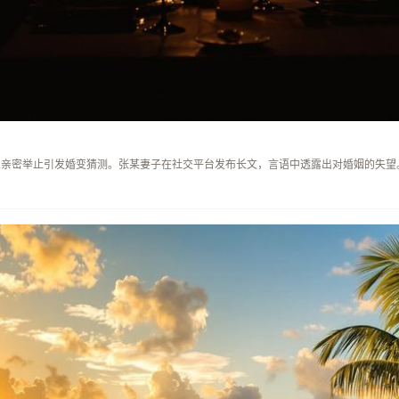
人亲密举止引发婚变猜测。张某妻子在社交平台发布长文，言语中透露出对婚姻的失望