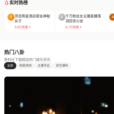
实时热榜
顶流男星酒店密会神秘
千万粉丝女主播直播落
1
2
3
女子
泪控诉公会
9.8万热度
8.7万热度
热门八卦
黑料社下载精选热门娱乐资讯
全部
明星绯闻
主播专区
综艺爆料