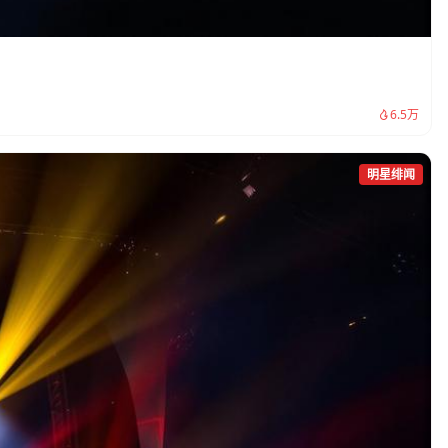
。
6.5万
明星绯闻