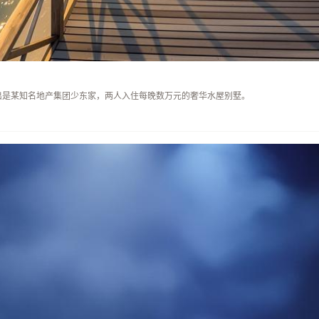
出是某知名地产集团少东家，两人入住每晚数万元的奢华水屋别墅。