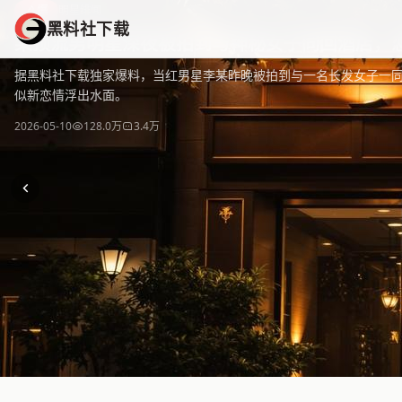
黑料社下载
爆
明星绯闻
黑料社下载
黑料社下载 - 全网热门黑料资源免费下载平台，海量独家爆料
某顶流男明星深夜被拍到与神秘女子同回酒店，
据黑料社下载独家爆料，当红男星李某昨晚被拍到与一名长发女子一
似新恋情浮出水面。
2026-05-10
128.0万
3.4万