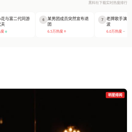
黑料社下载实时热度排行
小花与富二代同游
某男团成员突然宣布退
老牌歌手演唱
6
7
代夫
团
波
热度
6.5万热度
6.0万热度
明星绯闻