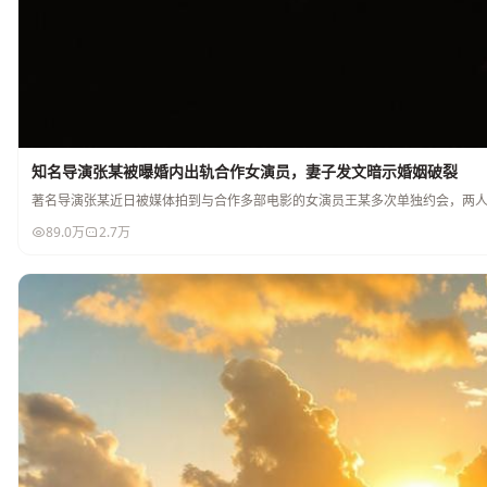
知名导演张某被曝婚内出轨合作女演员，妻子发文暗示婚姻破裂
著名导演张某近日被媒体拍到与合作多部电影的女演员王某多次单独约会，两
89.0万
2.7万