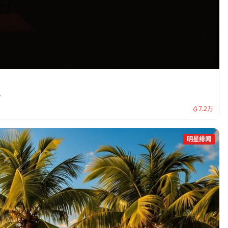
。
7.2万
明星绯闻