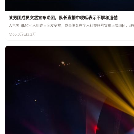
某男团成员突然宣布退团，队长直播中哽咽表示不解和遗憾
人气男团MC七人组昨日突发变故，成员陈某在个人社交账号宣布正式退团，理
65.0万
3.2万