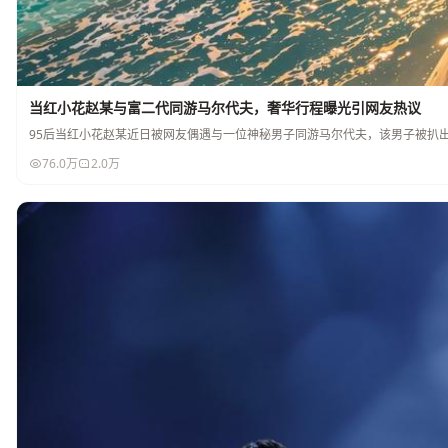
当红小花赵某与富二代同游马尔代夫，奢华行程曝光引网友热议
95后当红小花赵某近日被网友偶遇与一位神秘男子同游马尔代夫，该男子被扒
76.0万
2.0万