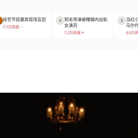
综艺节目嘉宾现场互怼
知名导演被曝婚内出轨
当红
4
5
女演员
马尔
7.7万热度
7.2万热度
6.9万