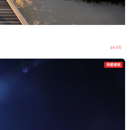
6.9万
明星绯闻