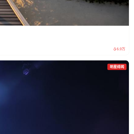
6.9万
明星绯闻