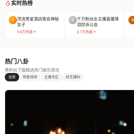
实时热榜
顶流男星酒店密会神秘
千万粉丝女主播直播落
1
2
3
女子
泪控诉公会
9.8万热度
8.7万热度
热门八卦
黑料社下载精选热门娱乐资讯
全部
明星绯闻
主播专区
综艺爆料