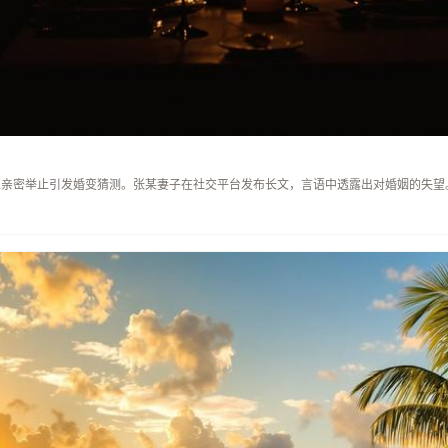
人亲密举止引发婚变猜测。张某妻子在社交平台发布长文，言语中透露出对婚姻的失望