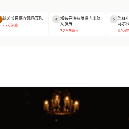
综艺节目嘉宾现场互怼
知名导演被曝婚内出轨
当红
4
5
女演员
马尔
7.7万热度
7.2万热度
6.9万