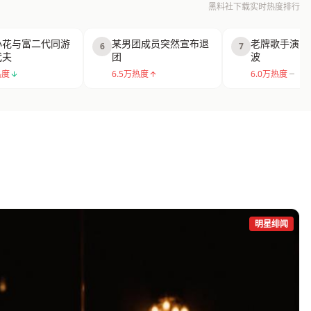
黑料社下载实时热度排行
小花与富二代同游
某男团成员突然宣布退
老牌歌手演唱
6
7
代夫
团
波
热度
6.5万热度
6.0万热度
明星绯闻