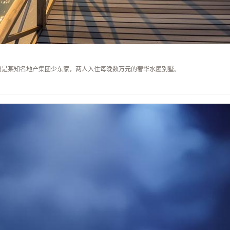
出是某知名地产集团少东家，两人入住每晚数万元的奢华水屋别墅。