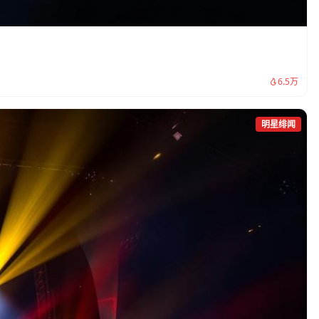
。
6.5万
明星绯闻