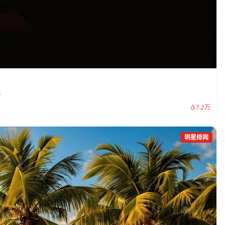
。
7.2万
明星绯闻