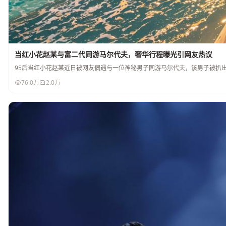
当红小花赵某与富二代同游马尔代夫，奢华行程曝光引网友热议
95后当红小花赵某近日被网友偶遇与一位神秘男子同游马尔代夫，该男子被扒
76.0万
2.0万