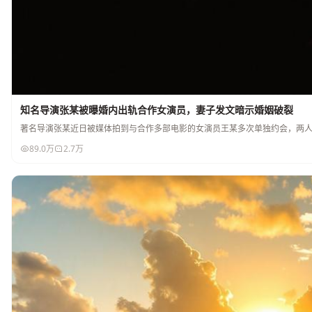
知名导演张某被曝婚内出轨合作女演员，妻子发文暗示婚姻破裂
著名导演张某近日被媒体拍到与合作多部电影的女演员王某多次单独约会，两
89.0万
2.7万