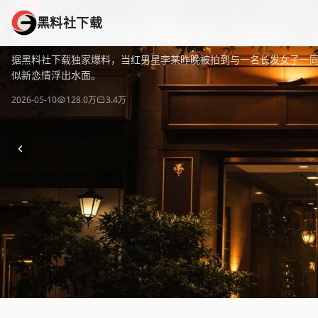
黑料社下载
爆
明星绯闻
黑料社下载
黑料社下载 - 全网热门黑料资源免费下载平台，海量独家爆料
某顶流男明星深夜被拍到与神秘女子同回酒店，
据黑料社下载独家爆料，当红男星李某昨晚被拍到与一名长发女子一
似新恋情浮出水面。
2026-05-10
128.0万
3.4万