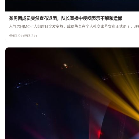
某男团成员突然宣布退团，队长直播中哽咽表示不解和遗憾
人气男团MC七人组昨日突发变故，成员陈某在个人社交账号宣布正式退团，理
65.0万
3.2万