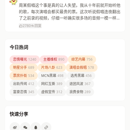
周某假唱这个事是真的让人失望。我从十年前就开始听他
的歌，每次演唱会都买最贵的票。这次听说假唱连夜翻出
了之前录的视频，仔细一听确实很多场的音频一模一样。
感觉自己的青春被欺骗了，以后不会再支持了。
2780
回复
今日热词
恋情曝光
1240
主播维权
890
综艺内幕
756
明星分手
689
片场八卦
623
演唱会假唱
578
票房扑街
534
MCN黑幕
498
选秀黑幕
456
出轨传闻
412
网红互撕
389
退团风波
367
富豪恋情
345
虚假宣传
312
浪费食物
289
快速分享