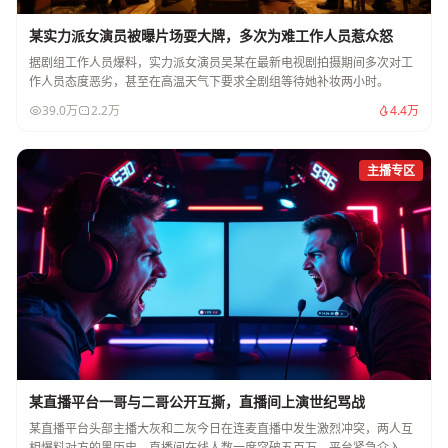
某实力派女演员被曝片场耍大牌，多次为难工作人员惹众怒
据剧组工作人员爆料，实力派女演员吴某在最新电视剧拍摄期间多次对工
作人员态度恶劣，甚至在高温天气下要求全剧组等待她补妆两小时。
39.0万
2.2万
4.4万
主播专区
某直播平台一哥与二哥公开互撕，直播间上演世纪骂战
某直播平台头部主播大灰和二灰今日在连麦直播中发生激烈冲突，两人互
相爆料对方的黑历史，直播间在线人数一度突破五百万，平台紧急介入调