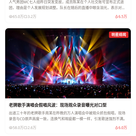
人气男团MC七人组昨日突发变故，成员陈某在个人社交账号宣布正式退
团，理由是个人发展规划调整。队长在随后的直播中眼含泪光，表示对此
事感到突然和不解。
65.0万
3.2万
6.5万
明星绯闻
老牌歌手演唱会假唱风波：现场观众录音曝光对口型
出道三十年的老牌歌手周某在昨晚的万人演唱会中被观众抓包假唱，现场
录音与CD原声高度一致，连换气和瑕疵都一模一样，引发歌迷强烈不满。
58.0万
2.6万
6.0万