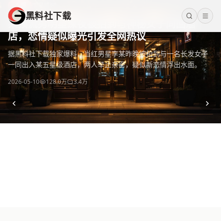
黑料社下载
爆
明星绯闻
黑料社下载
黑料社下载 - 全网热门黑料资源免费下载平台，海量独家爆料
某顶流男明星深夜被拍到与神秘女子同回酒
店，恋情疑似曝光引发全网热议
据黑料社下载独家爆料，当红男星李某昨晚被拍到与一名长发女子
一同出入某五星级酒店，两人举止亲密，疑似新恋情浮出水面。
2026-05-10
128.0万
3.4万