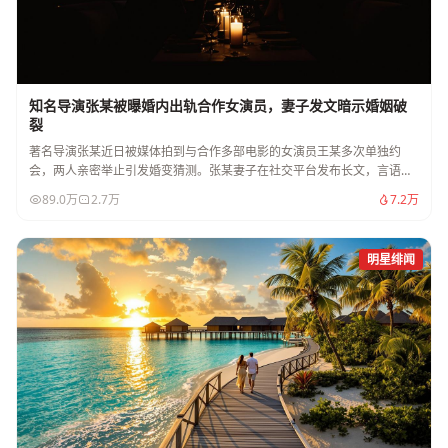
知名导演张某被曝婚内出轨合作女演员，妻子发文暗示婚姻破
裂
著名导演张某近日被媒体拍到与合作多部电影的女演员王某多次单独约
会，两人亲密举止引发婚变猜测。张某妻子在社交平台发布长文，言语中
透露出对婚姻的失望。
89.0万
2.7万
7.2万
明星绯闻