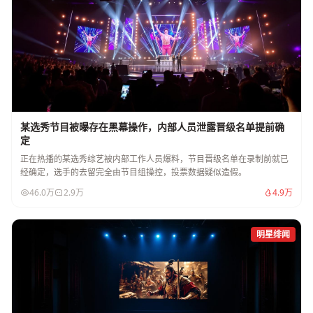
某选秀节目被曝存在黑幕操作，内部人员泄露晋级名单提前确
定
正在热播的某选秀综艺被内部工作人员爆料，节目晋级名单在录制前就已
经确定，选手的去留完全由节目组操控，投票数据疑似造假。
46.0万
2.9万
4.9万
明星绯闻