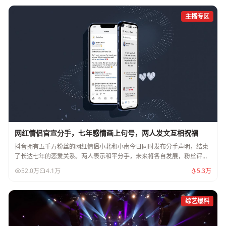
主播专区
网红情侣官宣分手，七年感情画上句号，两人发文互相祝福
抖音拥有五千万粉丝的网红情侣小北和小南今日同时发布分手声明，结束
了长达七年的恋爱关系。两人表示和平分手，未来将各自发展，粉丝评论
区一片惋惜。
52.0万
4.1万
5.3万
综艺爆料