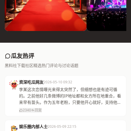
瓜友热评
黑料社下载社区精选热门评论与讨论话题
资深吃瓜网友
2026-05-10 09:32
李某这次恋情曝光来得太突然了，但细想也是有迹可循
的。之前他好几条微博的IP地址都和女方所在地重合，看
来早有苗头。作为五年老粉，只要他开心就好，支持他的
选择！
2340
回复
娱乐圈内部人士
2026-05-09 22:15