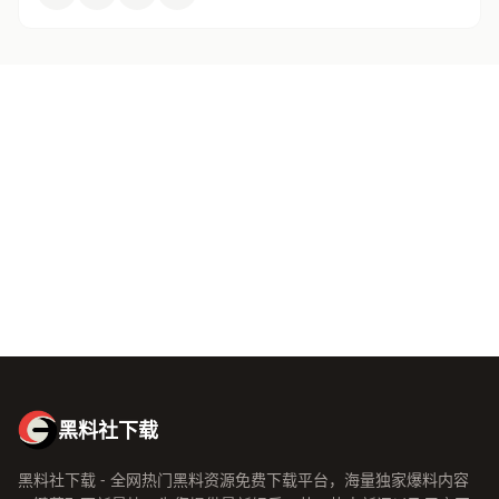
关于黑料社下载
黑料社下载致力于为全网用户提供最新最全的娱乐八卦爆料资讯。
无论你是想了解明星绯闻、主播动态、综艺内幕，还是影视资讯，
黑料社下载都能满足你的好奇心。 黑料社下载汇聚了专业的编辑团
队和活跃的瓜友社区，确保每一条爆料都经过严格筛选，让你在最
短时间内掌握娱乐圈的最新动态。
黑料社下载，你的专属娱乐八卦资讯平台！
黑料社下载
黑料社下载 - 全网热门黑料资源免费下载平台，海量独家爆料内容