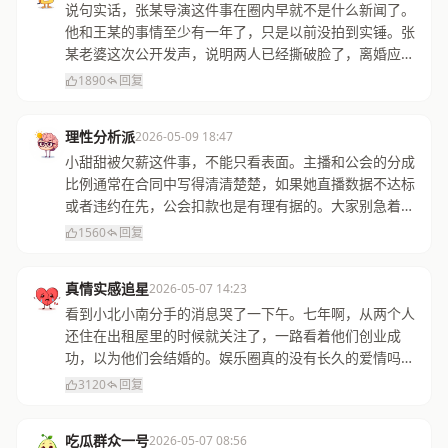
说句实话，张某导演这件事在圈内早就不是什么新闻了。
他和王某的事情至少有一年了，只是以前没拍到实锤。张
某老婆这次公开发声，说明两人已经撕破脸了，离婚应该
是迟早的事。黑料社下载的消息很准。
1890
回复
理性分析派
2026-05-09 18:47
小甜甜被欠薪这件事，不能只看表面。主播和公会的分成
比例通常在合同中写得清清楚楚，如果她直播数据不达标
或者违约在先，公会扣款也是有理有据的。大家别急着站
队，等双方都把证据摆出来再说。
1560
回复
真情实感追星
2026-05-07 14:23
看到小北小南分手的消息哭了一下午。七年啊，从两个人
还住在出租屋里的时候就关注了，一路看着他们创业成
功，以为他们会结婚的。娱乐圈真的没有长久的爱情吗？
希望他们都是真心爱过，体面分开就好。
3120
回复
吃瓜群众一号
2026-05-07 08:56