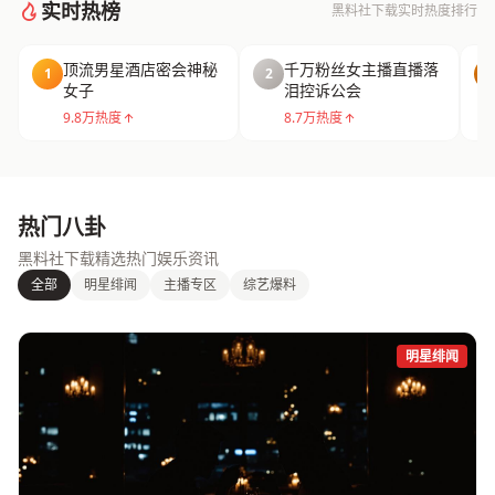
实时热榜
黑料社下载实时热度排行
顶流男星酒店密会神秘
千万粉丝女主播直播落
1
2
3
女子
泪控诉公会
9.8万热度
8.7万热度
热门八卦
黑料社下载精选热门娱乐资讯
全部
明星绯闻
主播专区
综艺爆料
明星绯闻