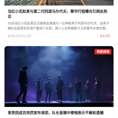
当红小花赵某与富二代同游马尔代夫，奢华行程曝光引网友热
议
95后当红小花赵某近日被网友偶遇与一位神秘男子同游马尔代夫，该男子
被扒出是某知名地产集团少东家，两人入住每晚数万元的奢华水屋别墅。
76.0万
2.0万
6.9万
明星绯闻
某男团成员突然宣布退团，队长直播中哽咽表示不解和遗憾