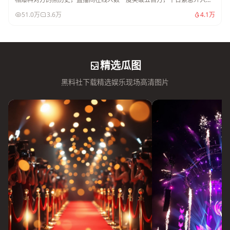
停。
51.0万
3.6万
4.1万
精选瓜图
黑料社下载精选娱乐现场高清图片