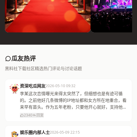
瓜友热评
黑料社下载社区精选热门评论与讨论话题
资深吃瓜网友
2026-05-10 09:32
李某这次恋情曝光来得太突然了，但细想也是有迹可循
的。之前他好几条微博的IP地址都和女方所在地重合，看
来早有苗头。作为五年老粉，只要他开心就好，支持他的
选择！
2340
回复
娱乐圈内部人士
2026-05-09 22:15