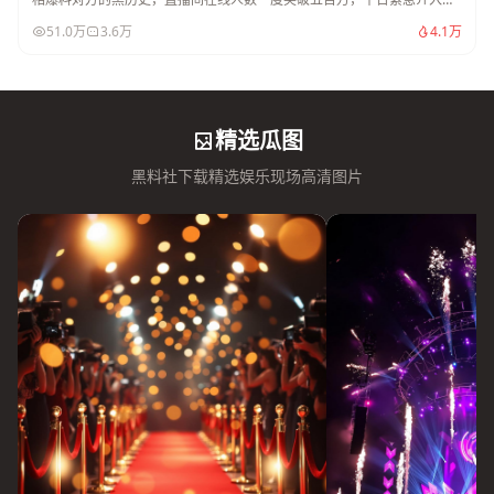
停。
51.0万
3.6万
4.1万
精选瓜图
黑料社下载精选娱乐现场高清图片