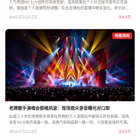
人气男团MC七人组昨日突发变故，成员陈某在个人社交账号宣布正式退
团，理由是个人发展规划调整。队长在随后的直播中眼含泪光，表示对此
事感到突然和不解。
65.0万
3.2万
6.5万
明星绯闻
老牌歌手演唱会假唱风波：现场观众录音曝光对口型
出道三十年的老牌歌手周某在昨晚的万人演唱会中被观众抓包假唱，现场
录音与CD原声高度一致，连换气和瑕疵都一模一样，引发歌迷强烈不满。
58.0万
2.6万
6.0万