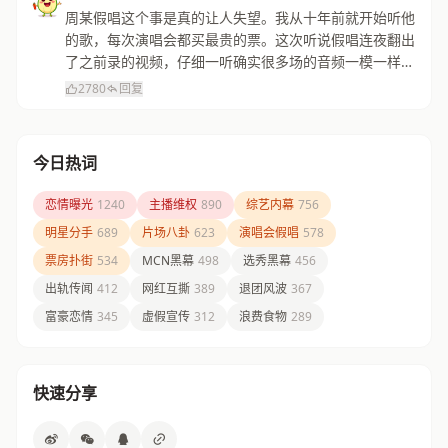
周某假唱这个事是真的让人失望。我从十年前就开始听他
的歌，每次演唱会都买最贵的票。这次听说假唱连夜翻出
了之前录的视频，仔细一听确实很多场的音频一模一样。
感觉自己的青春被欺骗了，以后不会再支持了。
2780
回复
今日热词
恋情曝光
1240
主播维权
890
综艺内幕
756
明星分手
689
片场八卦
623
演唱会假唱
578
票房扑街
534
MCN黑幕
498
选秀黑幕
456
出轨传闻
412
网红互撕
389
退团风波
367
富豪恋情
345
虚假宣传
312
浪费食物
289
快速分享