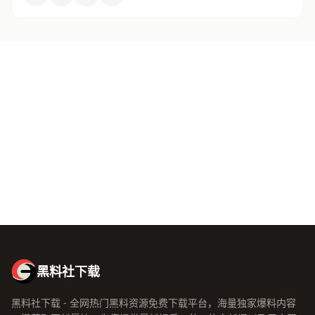
关于黑料社下载
黑料社下载致力于为全网用户提供最新最全的娱乐八卦爆料资讯。
无论你是想了解明星绯闻、主播动态、综艺内幕，还是影视资讯，
黑料社下载都能满足你的好奇心。 黑料社下载汇聚了专业的编辑团
队和活跃的瓜友社区，确保每一条爆料都经过严格筛选，让你在最
短时间内掌握娱乐圈的最新动态。
黑料社下载，你的专属娱乐八卦资讯平台！
黑料社下载
黑料社下载 - 全网热门黑料资源免费下载平台，海量独家爆料内容