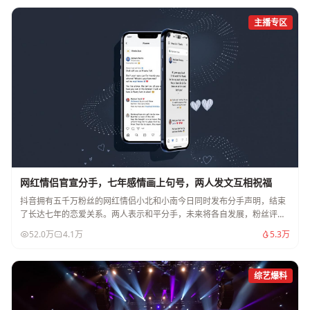
主播专区
网红情侣官宣分手，七年感情画上句号，两人发文互相祝福
抖音拥有五千万粉丝的网红情侣小北和小南今日同时发布分手声明，结束
了长达七年的恋爱关系。两人表示和平分手，未来将各自发展，粉丝评论
区一片惋惜。
52.0万
4.1万
5.3万
综艺爆料