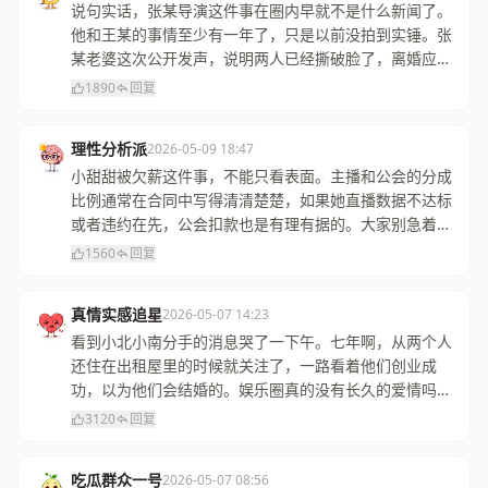
说句实话，张某导演这件事在圈内早就不是什么新闻了。
他和王某的事情至少有一年了，只是以前没拍到实锤。张
某老婆这次公开发声，说明两人已经撕破脸了，离婚应该
是迟早的事。黑料社下载的消息很准。
1890
回复
理性分析派
2026-05-09 18:47
小甜甜被欠薪这件事，不能只看表面。主播和公会的分成
比例通常在合同中写得清清楚楚，如果她直播数据不达标
或者违约在先，公会扣款也是有理有据的。大家别急着站
队，等双方都把证据摆出来再说。
1560
回复
真情实感追星
2026-05-07 14:23
看到小北小南分手的消息哭了一下午。七年啊，从两个人
还住在出租屋里的时候就关注了，一路看着他们创业成
功，以为他们会结婚的。娱乐圈真的没有长久的爱情吗？
希望他们都是真心爱过，体面分开就好。
3120
回复
吃瓜群众一号
2026-05-07 08:56