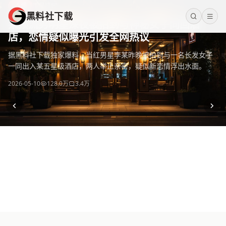
黑料社下载
爆
明星绯闻
黑料社下载
黑料社下载 - 全网热门黑料资源免费下载平台，海量独家爆料
某顶流男明星深夜被拍到与神秘女子同回酒
店，恋情疑似曝光引发全网热议
据黑料社下载独家爆料，当红男星李某昨晚被拍到与一名长发女子
一同出入某五星级酒店，两人举止亲密，疑似新恋情浮出水面。
2026-05-10
128.0万
3.4万