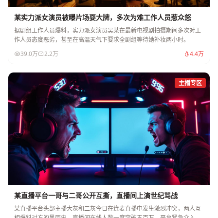
某实力派女演员被曝片场耍大牌，多次为难工作人员惹众怒
据剧组工作人员爆料，实力派女演员吴某在最新电视剧拍摄期间多次对工
作人员态度恶劣，甚至在高温天气下要求全剧组等待她补妆两小时。
39.0万
2.2万
4.4万
主播专区
某直播平台一哥与二哥公开互撕，直播间上演世纪骂战
某直播平台头部主播大灰和二灰今日在连麦直播中发生激烈冲突，两人互
相爆料对方的黑历史，直播间在线人数一度突破五百万，平台紧急介入调