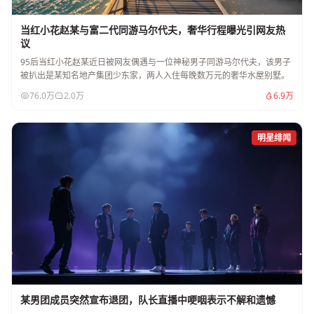
当红小花赵某与富二代同游马尔代夫，奢华行程曝光引网友热
议
95后当红小花赵某近日被网友偶遇与一位神秘男子同游马尔代夫，该男子
被扒出是某知名地产集团少东家，两人入住每晚数万元的奢华水屋别墅。
76.0万
2.0万
6.9万
明星绯闻
某男团成员突然宣布退团，队长直播中哽咽表示不解和遗憾