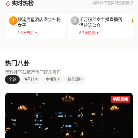
实时热榜
黑料社下载实时热度排行
顶流男星酒店密会神秘
千万粉丝女主播直播落
1
2
3
女子
泪控诉公会
9.8万热度
8.7万热度
热门八卦
黑料社下载精选热门娱乐资讯
全部
明星绯闻
主播专区
综艺爆料
明星绯闻