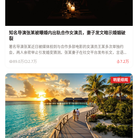
知名导演张某被曝婚内出轨合作女演员，妻子发文暗示婚姻破
裂
著名导演张某近日被媒体拍到与合作多部电影的女演员王某多次单独约
会，两人亲密举止引发婚变猜测。张某妻子在社交平台发布长文，言语中
透露出对婚姻的失望。
89.0万
2.7万
7.2万
明星绯闻