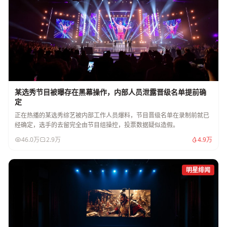
某选秀节目被曝存在黑幕操作，内部人员泄露晋级名单提前确
定
正在热播的某选秀综艺被内部工作人员爆料，节目晋级名单在录制前就已
经确定，选手的去留完全由节目组操控，投票数据疑似造假。
46.0万
2.9万
4.9万
明星绯闻