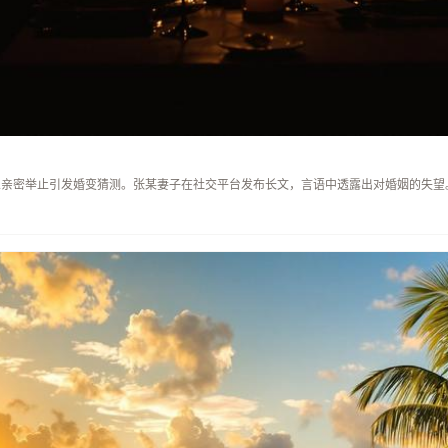
人亲密举止引发婚变猜测。张某妻子在社交平台发布长文，言语中透露出对婚姻的失望