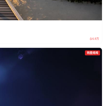
6.9万
明星绯闻