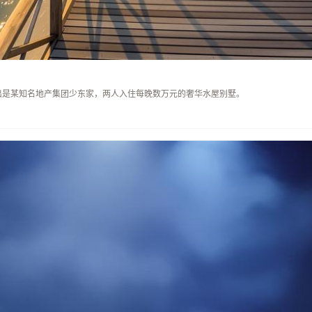
出是某知名地产集团少东家，两人入住每晚数万元的奢华水屋别墅。