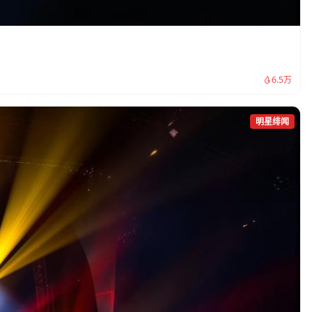
。
6.5万
明星绯闻