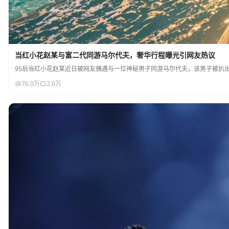
当红小花赵某与富二代同游马尔代夫，奢华行程曝光引网友热议
95后当红小花赵某近日被网友偶遇与一位神秘男子同游马尔代夫，该男子被扒
76.0万
2.0万