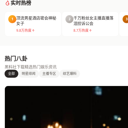
实时热榜
顶流男星酒店密会神秘
千万粉丝女主播直播落
1
2
3
女子
泪控诉公会
9.8万热度
8.7万热度
热门八卦
黑料社下载精选热门娱乐资讯
全部
明星绯闻
主播专区
综艺爆料