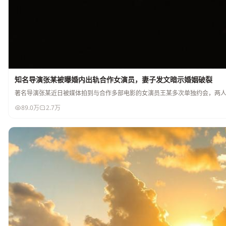
知名导演张某被曝婚内出轨合作女演员，妻子发文暗示婚姻破裂
著名导演张某近日被媒体拍到与合作多部电影的女演员王某多次单独约会，两
89.0万
2.7万