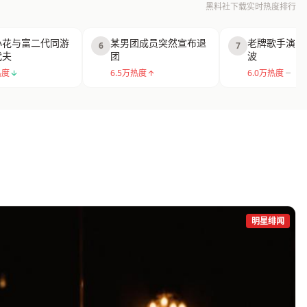
黑料社下载实时热度排行
小花与富二代同游
某男团成员突然宣布退
老牌歌手演唱
6
7
代夫
团
波
热度
6.5万热度
6.0万热度
明星绯闻