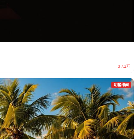
。
7.2万
明星绯闻