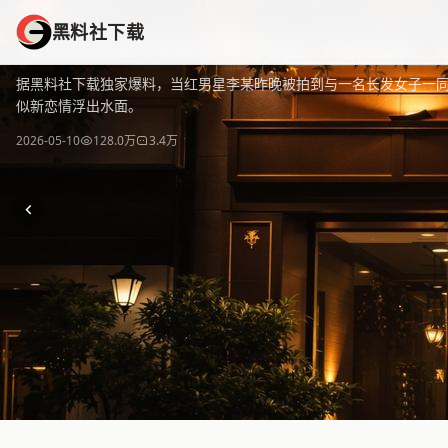
黑料社下载
爆
明星绯闻
黑料社下载
黑料社下载 - 全网热门黑料资源免费下载平台，海量独家爆料
某顶流男明星深夜被拍到与神秘女子同回酒店，
据黑料社下载独家爆料，当红男星李某昨晚被拍到与一名长发女子一
似新恋情浮出水面。
2026-05-10
128.0万
3.4万