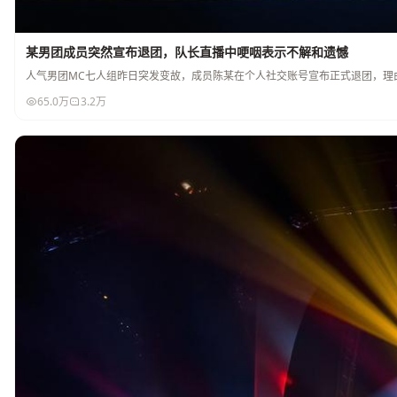
某男团成员突然宣布退团，队长直播中哽咽表示不解和遗憾
人气男团MC七人组昨日突发变故，成员陈某在个人社交账号宣布正式退团，理
65.0万
3.2万