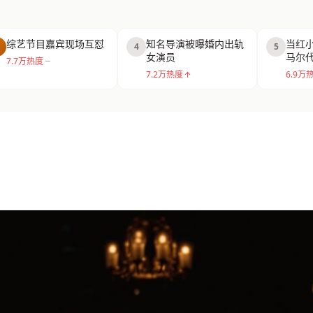
综艺节目嘉宾现场互怼
知名导演被曝婚内出轨
当红
4
5
女演员
马尔
7.7万热度
7.2万热度
6.9万