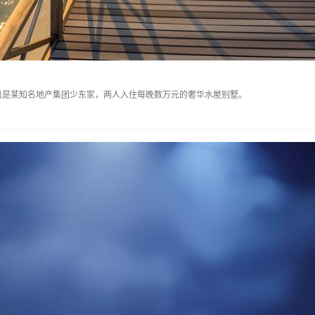
出是某知名地产集团少东家，两人入住每晚数万元的奢华水屋别墅。