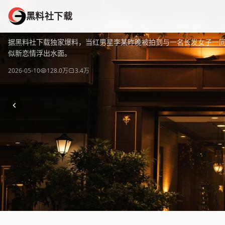
黑料社下载
爆
明星绯闻
黑料社下载
黑料社下载 - 全网热门黑料资源免费下载平台，海量独家爆料
某顶流男明星深夜被拍到与神秘女子同回酒店，
据黑料社下载独家爆料，当红男星李某昨晚被拍到与一名长发女子一
似新恋情浮出水面。
2026-05-10
128.0万
3.4万