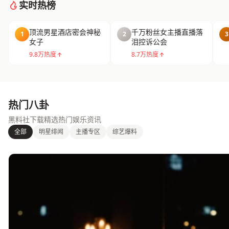
实时热榜
顶流男星酒店密会神秘
千万粉丝女主播直播落
1
2
3
女子
泪控诉公会
9.8万热度
8.7万热度
热门八卦
黑料社下载精选热门娱乐资讯
全部
明星绯闻
主播专区
综艺爆料