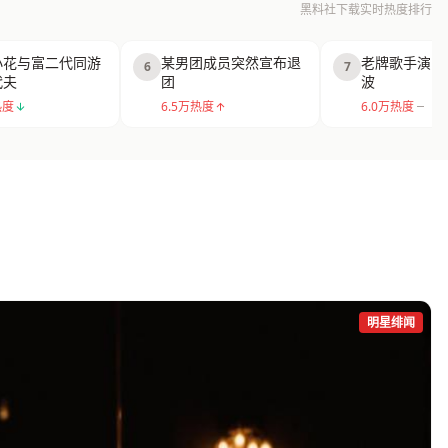
黑料社下载实时热度排行
小花与富二代同游
某男团成员突然宣布退
老牌歌手演唱
6
7
代夫
团
波
热度
6.5万热度
6.0万热度
明星绯闻