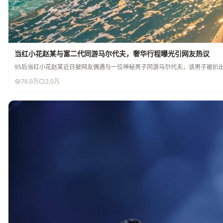
当红小花赵某与富二代同游马尔代夫，奢华行程曝光引网友热议
95后当红小花赵某近日被网友偶遇与一位神秘男子同游马尔代夫，该男子被扒
76.0万
2.0万