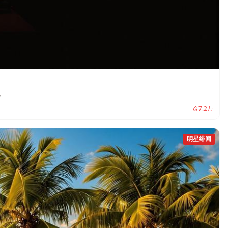
。
7.2万
明星绯闻