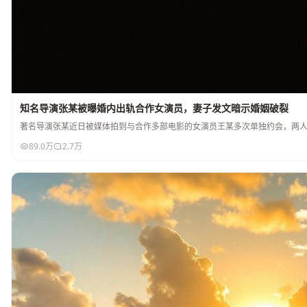
知名导演张某被曝婚内出轨合作女演员，妻子发文暗示婚姻破裂
著名导演张某近日被媒体拍到与合作多部电影的女演员王某多次单独约会，两
89.0万
2.7万