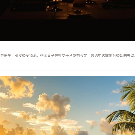
人亲密举止引发婚变猜测。张某妻子在社交平台发布长文，言语中透露出对婚姻的失望