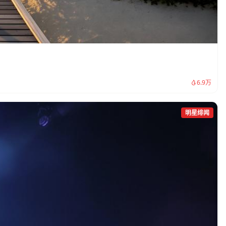
6.9万
明星绯闻