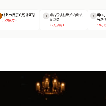
综艺节目嘉宾现场互怼
知名导演被曝婚内出轨
当红
4
5
女演员
马尔
7.7万热度
7.2万热度
6.9万