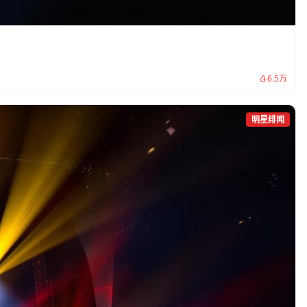
。
6.5万
明星绯闻