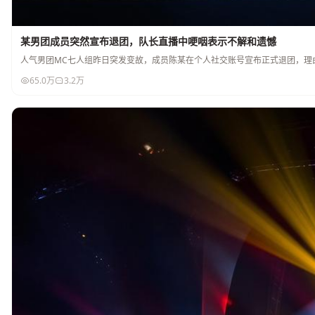
某男团成员突然宣布退团，队长直播中哽咽表示不解和遗憾
人气男团MC七人组昨日突发变故，成员陈某在个人社交账号宣布正式退团，理
65.0万
3.2万